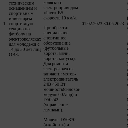
коляски с
техническим
электроприводом
оснащением и
«Juvo» B5
спортивным
скорость 10 км/ч.
инвентарем
1
спортивную
01.02.2023
30.05.2023
Приобрести:
секцию по
специальное
футболу на
спортивное
электроколясках
оборудование
для молодежи с
(футбольные
14 до 30 лет лиц
ворота, мячи,
ОВЗ.
ворота, конусы).
Для ремонта
электроколясок
запчасти: мотор-
электродвигатель
24В 450 Вт
мощность(силовой
модуль 60Amp) и
D50242
(управление
лампами).
Модель: D50870
(джойстик) и