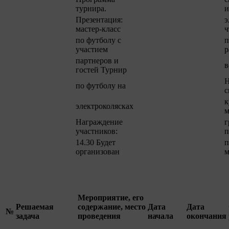
турнира.
и
Презентация:
э
мастер-класс
ч
по футболу с
п
участием
р
партнеров и
в
гостей Турнир
Н
по футболу на
с
к
электроколясках
м
Награждение
г
участников:
п
14.30 Будет
п
организован
м
Мероприятие, его
Решаемая
содержание, место
Дата
Дата
№
задача
проведения
начала
окончания