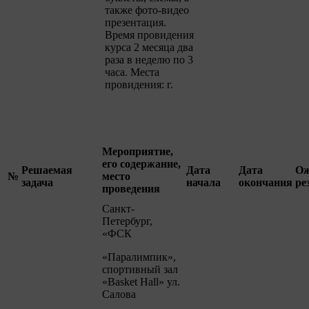
также фото-видео
презентация.
Время провидения
курса 2 месяца два
раза в неделю по 3
часа. Места
провидения: г.
Мероприятие,
его содержание,
Решаемая
Дата
Дата
Ож
№
место
задача
начала
окончания
ре
проведения
Санкт-
Петербург,
«ФСК
«Паралимпик»,
спортивный зал
«Basket Hall» ул.
Салова