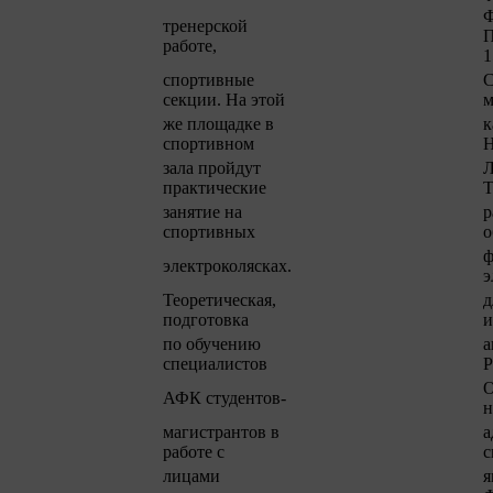
тренерской
П
работе,
1
спортивные
С
секции. На этой
м
же площадке в
к
спортивном
Н
зала пройдут
Л
практические
Т
занятие на
р
спортивных
о
ф
электроколясках.
э
Теоретическая,
д
подготовка
и
по обучению
а
специалистов
Р
О
АФК студентов-
н
магистрантов в
а
работе с
с
лицами
я