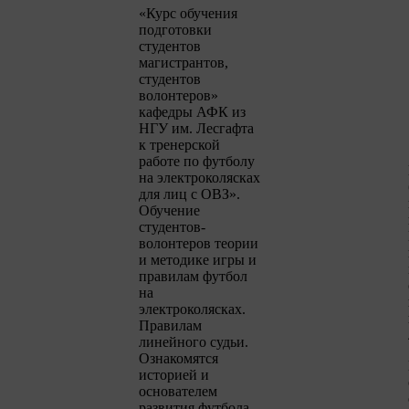
«Курс обучения
подготовки
студентов
магистрантов,
студентов
волонтеров»
кафедры АФК из
НГУ им. Лесгафта
к тренерской
работе по футболу
на электроколясках
для лиц с ОВЗ».
Обучение
студентов-
волонтеров теории
и методике игры и
правилам футбол
на
электроколясках.
Правилам
линейного судьи.
Ознакомятся
историей и
основателем
развития футбола