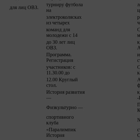
турниру футбола
л
для лиц ОВЗ.
на
ц
электроколясках
р
из четырех
ч
команд для
С
молодежи с 14
м
до 30 лет лиц
к
ОВЗ.
Программа.
и
Регистрация
с
участников: с
С
11.30.00 до
к
12.00 Круглый
А
стол.
ф
История развития
к
—
П
Физкультурно —
К
спортивного
№
клуба
«Паралимпик
с
История
С