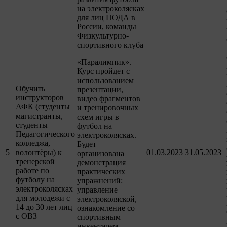
на электроколясках
для лиц ПОДА в
России, команды
Физкультурно-
спортивного клуба
«Паралимпик».
Курс пройдет с
использованием
Обучить
презентации,
инструкторов
видео фрагментов
АФК (студенты
и тренировочных
магистранты,
схем игры в
студенты
футбол на
Педагогического
электроколясках.
колледжа,
Будет
5
волонтёры) к
01.03.2023
31.05.2023
организована
тренерской
демонстрация
работе по
практических
футболу на
упражнений:
электроколясках
управление
для молодежи с
электроколяской,
14 до 30 лет лиц
ознакомление со
с ОВЗ
спортивным
инвентарем