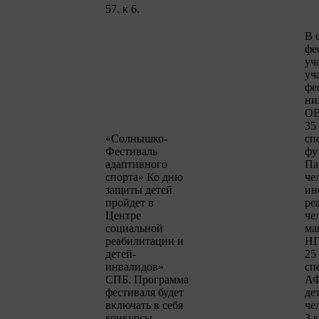
57. к 6.
В 
фе
уч
уч
фе
ни
ОВ
35
«Солнышко-
сп
Фестиваль
фу
адаптивного
Па
спорта» Ко дню
че
защиты детей
ин
пройдет в
ре
Центре
че
социальной
ма
реабилитации и
НГ
детей-
25 
инвалидов»
сп
СПБ. Программа
АФ
фестиваля будет
де
включать в себя
че
конкурсы —
3 