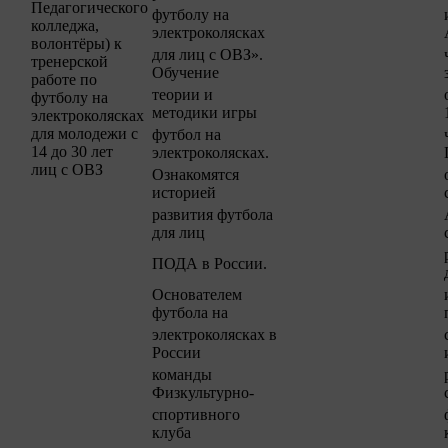
Педагогического
футболу на
колледжа,
электроколясках
волонтёры) к
для лиц с ОВЗ».
тренерской
Обучение
работе по
теории и
футболу на
методики игры
электроколясках
для молодежи с
футбол на
14 до 30 лет
электроколясках.
лиц с ОВЗ
Ознакомятся
историей
развития футбола
для лиц
ПОДА в России.
Основателем
футбола на
электроколясках в
России
команды
Физкультурно-
спортивного
клуба