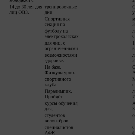
молодежи с
2
14 до 30 лет для
тренировочные
С
лиц ОВЗ.
дни.
у
Спортивная
м
секция по
3
футболу на
л
электроколясках
С
для лиц, с
1
ограниченными
в
возможностями
л
здоровье.
2
На базе.
С
Физкультурно-
А
спортивного
М
клуба
с
Паралимпик.
л
Пройдёт
И
курсы обучения,
А
для,
З
студентов
о
волонтёров
=
специалистов
С
АФК
ф