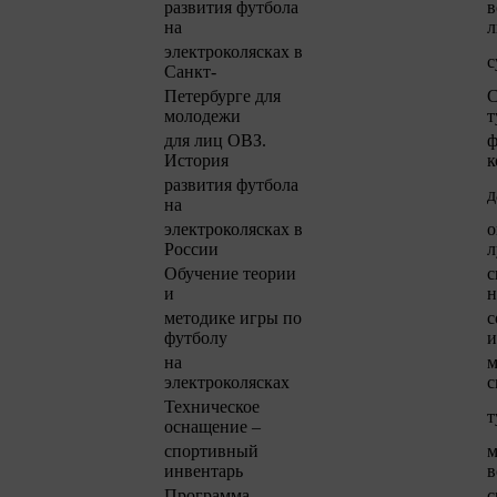
развития футбола
в
на
л
электроколясках в
с
Санкт-
Петербурге для
С
молодежи
т
для лиц ОВЗ.
ф
История
к
развития футбола
д
на
электроколясках в
о
России
л
Обучение теории
с
и
н
методике игры по
с
футболу
и
на
м
электроколясках
с
Техническое
т
оснащение –
спортивный
м
инвентарь
в
Программа
с