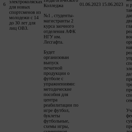
Педагогического
электроколясках
6
01.06.2023
15.06.2023
и 
Колледжа
для новых
та
спортсменов из
№1 , студенты-
да
молодежи с 14
магистранты 2
дв
до 30 лет для
курса заочного
гл
лиц ОВЗ.
отделения АФК
ре
НГУ им.
во
Лесгафта.
ор
на
Будет
ре
организован
уп
выпуск
сп
печатной
эл
продукции о
да
футболе с
пр
упражнениями:
тр
методические
пр
пособия для
сп
центра
се
реабилитации по
игре футбол,
Уч
буклеты
фе
футбольные,
су
схемы игры,
пр
сувенирная
ло