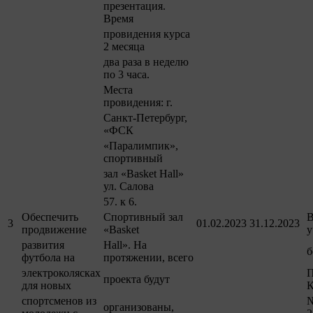
презентация.
Время
провидения курса
2 месяца
два раза в неделю
по 3 часа.
Места
провидения: г.
Санкт-Петербург,
«ФСК
«Паралимпик»,
спортивный
зал «Basket Hall»
ул. Салова
57. к 6.
Обеспечить
Спортивный зал
В
3
01.02.2023
31.12.2023
продвижение
«Basket
у
развития
Hall». На
б
футбола на
протяжении, всего
электроколясках
П
проекта будут
для новых
К
спортсменов из
№
организованы,