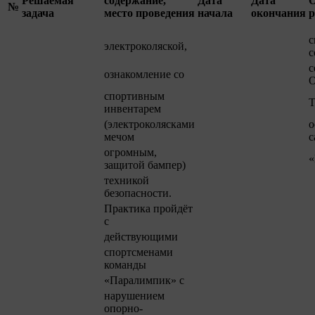
Решаемая
содержание,
Дата
Дата
№
задача
место проведения
начала
окончания
р
с
электроколяской,
с
с
ознакомление со
О
спортивным
Т
инвентарем
(электроколясками
о
мечом
с
огромным,
«
защитой бампер)
техникой
безопасности.
Практика пройдёт
с
действующими
спортсменами
команды
«Паралимпик» с
нарушением
опорно-