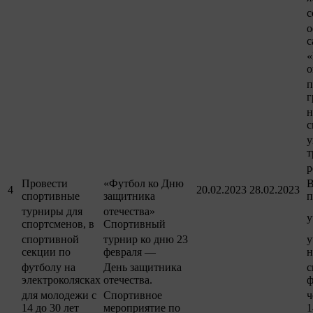
с
о
с
«
о
п
г
н
с
у
т
р
Провести
«Футбол ко Дню
В
4
20.02.2023
28.02.2023
спортивные
защитника
п
турниры для
отечества»
у
спортсменов, в
Спортивный
спортивной
турнир ко дню 23
у
секции по
февраля —
н
футболу на
День защитника
с
электроколясках
отечества.
ф
для молодежи с
Спортивное
ч
14 до 30 лет
мероприятие по
1