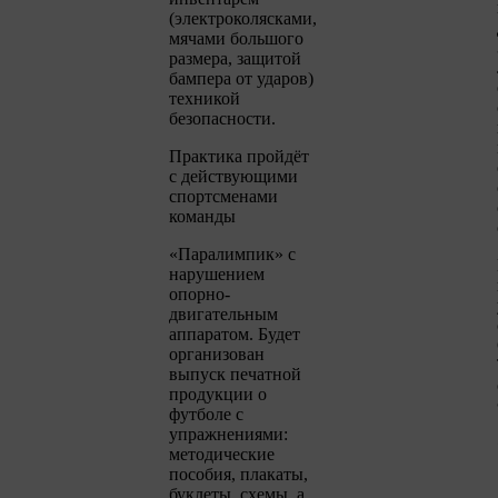
(электроколясками,
мячами большого
размера, защитой
бампера от ударов)
техникой
безопасности.
Практика пройдёт
с действующими
спортсменами
команды
«Паралимпик» с
нарушением
опорно-
двигательным
аппаратом. Будет
организован
выпуск печатной
продукции о
футболе с
упражнениями:
методические
пособия, плакаты,
буклеты, схемы, а