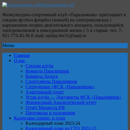
Паралимпик-спб
Физкультурно-спортивный клуб «Паралимпик» приглашает в
секцию футбол-флорбол (хоккей) на электроколясках с
нарушением опорно двигательного аппарата, пользующейся
электроколяской в повседневной жизни с 5 и старше. тел. 7-
921-773-45-56 E-mail: razilay-brr31@mail.ru
Меню
Главная
О нас
Секции клуба
Команда Паралимпик
Команда Ладога
Спортсмены Паралимпик
Сотрудники «ФСК «Паралимпик»
Адаптивный спорт
Устав клуба — Документы ФСК «Паралимпик»
Финансовый-Аналитический отчет
Отчёт Минюста РФ
Протоколы и положения
Календарь соревн. и план
Календарный план 2023-24
Календарный план по ГТО 2022-23