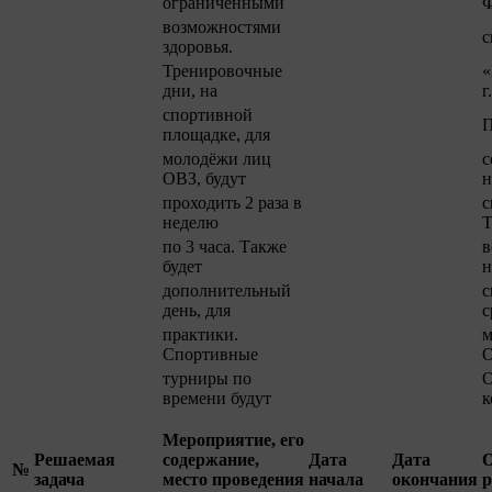
ограниченными
Ф
возможностями
с
здоровья.
Тренировочные
«
дни, на
г
спортивной
П
площадке, для
молодёжи лиц
с
ОВЗ, будут
н
проходить 2 раза в
с
неделю
Т
по 3 часа. Также
в
будет
н
дополнительный
с
день, для
с
практики.
м
Спортивные
О
турниры по
О
времени будут
к
Мероприятие, его
Решаемая
содержание,
Дата
Дата
№
задача
место проведения
начала
окончания
р