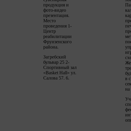
продукция и
Па
фото-видео
ка
презентация.
ка
Место
пр
проведения 1-
пе
Центр
пр
реабилитации
ме
Фрунзенского
по
района.
уп
иг
Загребский
сх
бульвар 25 2-
Же
Спортивный зал
тр
«Basket Hall» ул.
бу
Салова 57. 6.
в 
се
на
Уч
сп
фе
ин
оп