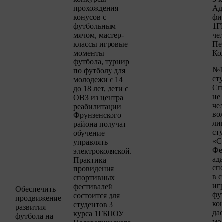
прохождения
Ад
конусов с
фи
футбольным
1Г
мячом, мастер-
че
классы игровые
Пе
моменты
Ко
футбола, турнир
№1
по футболу для
ст
молодежи с 14
Сп
до 18 лет, дети с
не
ОВЗ из центра
че
реабилитации
во
Фрунзенского
ли
района получат
ст
обучение
«С
управлять
Фе
электроколяской.
ад
Практика
сп
провидения
в 
спортивных
иг
фестивалей
Обеспечить
фу
состоится для
продвижение
ко
студентов 3
развития
да
курса 1ГБПОУ
футбола на
мо