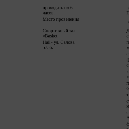
проходить по 6
в
часов.
П
Место проведения
р
—
Спортивный зал
Д
«Basket
с
Hall» ул. Салова
п
57. 6.
м
с
Ф
с
к
«
п
о
т
с
м
с
ф