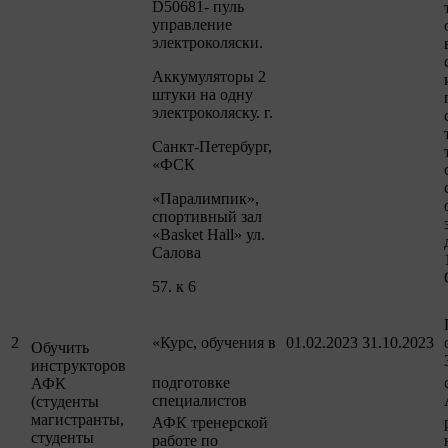
D50681- пуль
управление
электроколяски.
Аккумуляторы 2
штуки на одну
электроколяску. г.
Санкт-Петербург,
«ФСК
«Паралимпик»,
спортивный зал
«Basket Hall» ул.
Салова
57. к 6
2
«Курс, обучения в
01.02.2023
31.10.2023
Обучить
инструкторов
подготовке
АФК
специалистов
(студенты
магистранты,
АФК тренерской
студенты
работе по