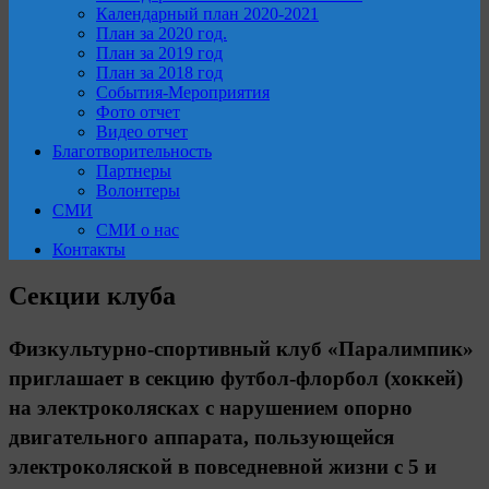
Календарный план 2020-2021
План за 2020 год.
План за 2019 год
План за 2018 год
События-Мероприятия
Фото отчет
Видео отчет
Благотворительность
Партнеры
Волонтеры
СМИ
СМИ о нас
Контакты
Секции клуба
Физкультурно-спортивный клуб «Паралимпик»
приглашает в секцию футбол-флорбол (хоккей)
на электроколясках с нарушением опорно
двигательного аппарата, пользующейся
электроколяской в повседневной жизни с 5 и