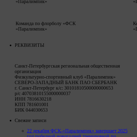
«Паралимпик»
«
Команда по флорболу «ФСК
К
«Паралимпик»
«
РЕКВИЗИТЫ
Санкт-Петербургская региональная общественная
организация
Физкультурно-спортивный клуб «Паралимпик»
СЕВЕРО-ЗАПАДНЫЙ БАНК ПАО СБЕРБАНК
г. Санкт-Петербург к/c: 30101810500000000653
р/c 40703810155000000037
ИНН 7816630218
КПП 781601001
БИК 044030653
Свежие записи
22 декабря ФСК-«Паралимпик» завершает 2025
год победной новогодней тренировкой по