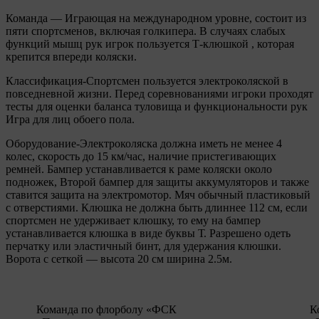
Команда — Играющая на международном уровне, состоит из
пяти спортсменов, включая голкипера. В случаях слабых
функций мышц рук игрок пользуется Т-клюшкой , которая
крепится впереди коляски.
Классификация-Спортсмен пользуется электроколяской в
повседневной жизни. Перед соревнованиями игроки проходят
тесты для оценки баланса туловища и функциональности рук
Игра для лиц обоего пола.
Оборудование-Электроколяска должна иметь не менее 4
колес, скорость до 15 км/час, наличие пристегивающих
ремней. Бампер устанавливается к раме коляски около
подножек, Второй бампер для защиты аккумуляторов и также
ставится защита на электромотор. Мяч обычный пластиковый
с отверстиями. Клюшка не должна быть длиннее 112 см, если
спортсмен не удерживает клюшку, то ему на бампер
устанавливается клюшка в виде буквы Т. Разрешено одеть
перчатку или эластичный бинт, для удержания клюшки.
Ворота с сеткой — высота 20 см ширина 2.5м.
Команда по флорболу «ФСК
К