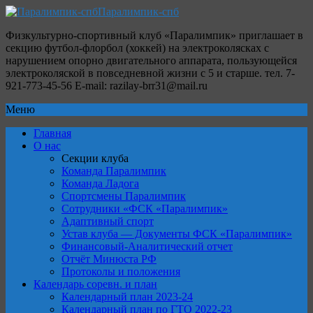
Паралимпик-спб
Физкультурно-спортивный клуб «Паралимпик» приглашает в
секцию футбол-флорбол (хоккей) на электроколясках с
нарушением опорно двигательного аппарата, пользующейся
электроколяской в повседневной жизни с 5 и старше. тел. 7-
921-773-45-56 E-mail: razilay-brr31@mail.ru
Меню
Главная
О нас
Секции клуба
Команда Паралимпик
Команда Ладога
Спортсмены Паралимпик
Сотрудники «ФСК «Паралимпик»
Адаптивный спорт
Устав клуба — Документы ФСК «Паралимпик»
Финансовый-Аналитический отчет
Отчёт Минюста РФ
Протоколы и положения
Календарь соревн. и план
Календарный план 2023-24
Календарный план по ГТО 2022-23