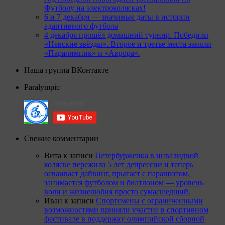
Футболу на электроколясках!
6 и 7 декабря — значимые даты в истории
адаптивного футбола
4 декабря прошёл домашний турнир. Победили
«Невские звёзды». Второе и третье места заняли
«Паралимпик» и «Аврора».
Наша группа ВКонтакте
Paralympic
Свежие комментарии
Вита
к записи
Петербурженка в инвалидной
коляске пережила 5 лет депрессии и теперь
осваивает дайвинг, прыгает с парашютом,
занимается футболом и биатлоном — уровень
воли и жизнелюбия просто сумасшедший.
Иван
к записи
Спортсмены с ограниченными
возможностями приняли участие в спортивном
фестивале в поддержку олимпийской сборной