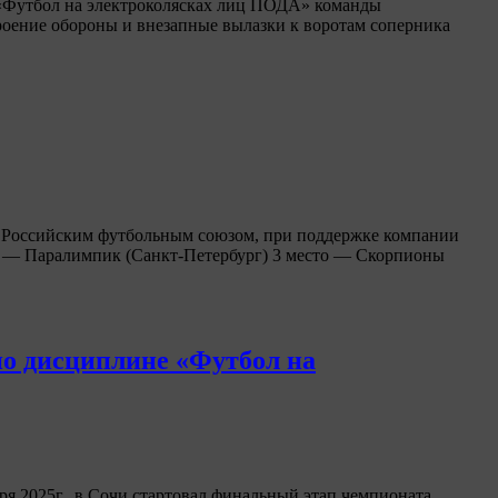
«Футбол на электроколясках лиц ПОДА» команды
роение обороны и внезапные вылазки к воротам соперника
н Российским футбольным союзом, при поддержке компании
то — Паралимпик (Санкт-Петербург) 3 место — Скорпионы
по дисциплине «Футбол на
я 2025г., в Сочи стартовал финальный этап чемпионата