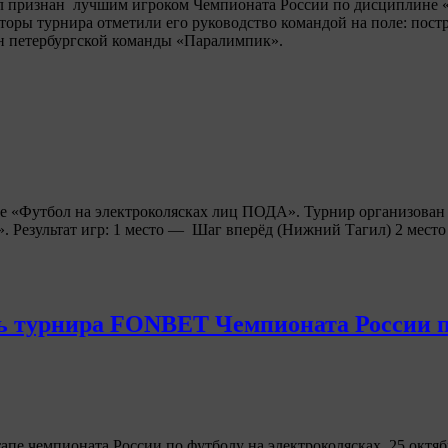
л признан лучшим игроком Чемпионата России по дисциплине 
торы турнира отметили его руководство командой на поле: пост
ен петербургской команды «Паралимпик».
е «Футбол на электроколясках лиц ПОДА». Турнир организова
. Результат игр: 1 место — Шаг вперёд (Нижний Тагил) 2 мес
ень турнира FONBET Чемпионата России 
пе чемпионата России по футболу на электроколясках. 25 октябр