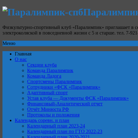
Паралимпик
Физкультурно-спортивный клуб «Паралимпик» приглашает в се
электроколяской в повседневной жизни с 5 и старше. тел. 7-921-7
Меню
Главная
О нас
Секции клуба
Команда Паралимпик
Команда Ладога
Спортсмены Паралимпик
Сотрудники «ФСК «Паралимпик»
Адаптивный спорт
Устав клуба — Документы ФСК «Паралимпик»
Финансовый-Аналитический отчет
Отчёт Минюста РФ
Протоколы и положения
Календарь соревн. и план
Календарный план 2023-24
Календарный план по ГТО 2022-23
Календарный план 2020-2021