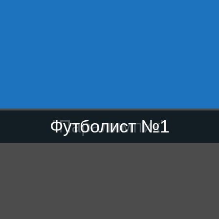
Футболист №1
"Паралимпик"