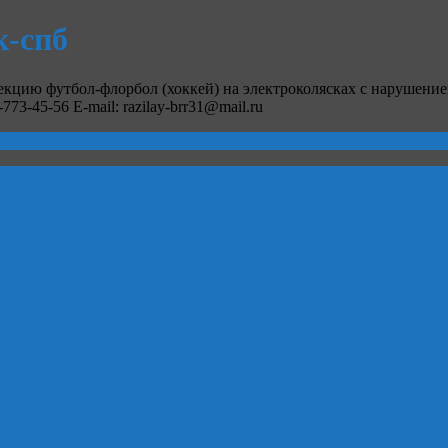
-спб
кцию футбол-флорбол (хоккей) на электроколясках с нарушение
73-45-56 E-mail: razilay-brr31@mail.ru