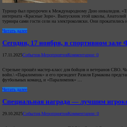
Турнир был приурочен к Международному Дню инвалидов. «Тв
интерната «Красные Зори». Выпускник этой школы, Анатолий 
турнира сами гости сели на электроколяски. Они прокатились 
Читать далее
Сегодня, 17 ноября, в спортивном зале
17.11.2025
События-Мероприятия
Комментарии: 0
Стрельне прошёл мастер-класс для бойцов и ветеранов СВО. Ча
войн.\ «Паралимпик» и его президент Разиля Ермакова предста
футбольных команд, и «Паралимпик» …
Читать далее
Специальная награда — лучшим игроко
29.10.2025
События-Мероприятия
Комментарии: 0