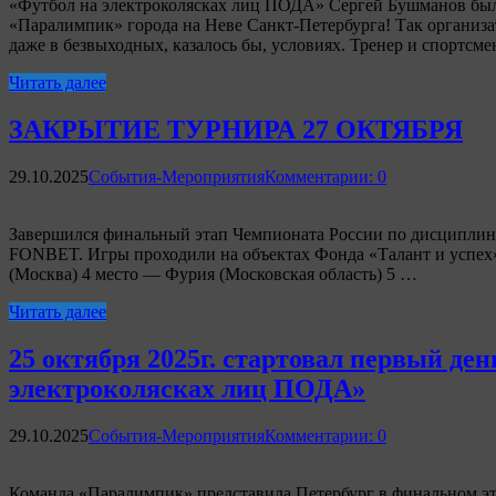
«Футбол на электроколясках лиц ПОДА» Сергей Бушманов бы
«Паралимпик» города на Неве Санкт-Петербурга! Так организа
даже в безвыходных, казалось бы, условиях. Тренер и спортсм
Читать далее
ЗАКРЫТИЕ ТУРНИРА 27 ОКТЯБРЯ
29.10.2025
События-Мероприятия
Комментарии: 0
Завершился финальный этап Чемпионата России по дисциплин
FONBET. Игры проходили на объектах Фонда «Талант и успех»
(Москва) 4 место — Фурия (Московская область) 5 …
Читать далее
25 октября 2025г. стартовал первый д
электроколясках лиц ПОДА»
29.10.2025
События-Мероприятия
Комментарии: 0
Команда «Паралимпик» представила Петербург в финальном эта