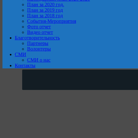
План за 2020 год.
План за 2019 год
План за 2018 год
События-Мероприятия
Фото отчет
Видео отчет
Благотворительность
Партнеры
Волонтеры
СМИ
СМИ о нас
Контакты