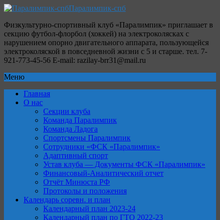
Паралимпик-спб
Физкультурно-спортивный клуб «Паралимпик» приглашает в
секцию футбол-флорбол (хоккей) на электроколясках с
нарушением опорно двигательного аппарата, пользующейся
электроколяской в повседневной жизни с 5 и старше. тел. 7-
921-773-45-56 E-mail: razilay-brr31@mail.ru
Меню
Главная
О нас
Секции клуба
Команда Паралимпик
Команда Ладога
Спортсмены Паралимпик
Сотрудники «ФСК «Паралимпик»
Адаптивный спорт
Устав клуба — Документы ФСК «Паралимпик»
Финансовый-Аналитический отчет
Отчёт Минюста РФ
Протоколы и положения
Календарь соревн. и план
Календарный план 2023-24
Календарный план по ГТО 2022-23