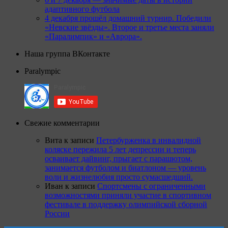
адаптивного футбола
4 декабря прошёл домашний турнир. Победили
«Невские звёзды». Второе и третье места заняли
«Паралимпик» и «Аврора».
Наша группа ВКонтакте
Paralympic
Свежие комментарии
Вита
к записи
Петербурженка в инвалидной
коляске пережила 5 лет депрессии и теперь
осваивает дайвинг, прыгает с парашютом,
занимается футболом и биатлоном — уровень
воли и жизнелюбия просто сумасшедший.
Иван
к записи
Спортсмены с ограниченными
возможностями приняли участие в спортивном
фестивале в поддержку олимпийской сборной
России