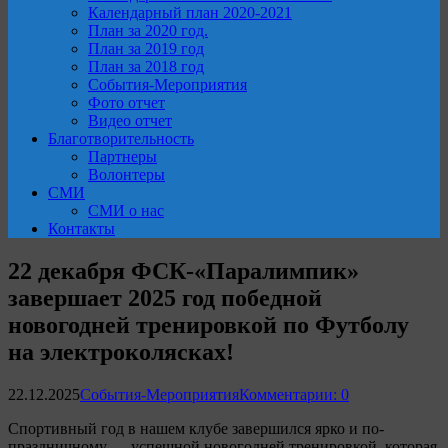
Календарный план 2020-2021
План за 2020 год.
План за 2019 год
План за 2018 год
События-Мероприятия
Фото отчет
Видео отчет
Благотворительность
Партнеры
Волонтеры
СМИ
СМИ о нас
Контакты
22 декабря ФСК-«Паралимпик»
завершает 2025 год победной
новогодней тренировкой по Футболу
на электроколясках!
22.12.2025
События-Мероприятия
Комментарии: 0
Спортивный год в нашем клубе завершился ярко и по-
праздничному — успешной новогодней тренировкой, которая