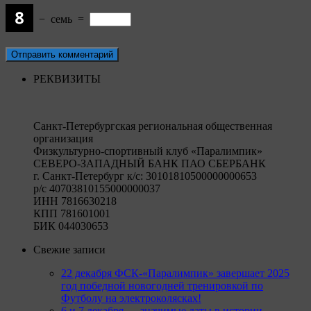
−
семь
=
РЕКВИЗИТЫ
Санкт-Петербургская региональная общественная
организация
Физкультурно-спортивный клуб «Паралимпик»
СЕВЕРО-ЗАПАДНЫЙ БАНК ПАО СБЕРБАНК
г. Санкт-Петербург к/c: 30101810500000000653
р/c 40703810155000000037
ИНН 7816630218
КПП 781601001
БИК 044030653
Свежие записи
22 декабря ФСК-«Паралимпик» завершает 2025
год победной новогодней тренировкой по
Футболу на электроколясках!
6 и 7 декабря — значимые даты в истории