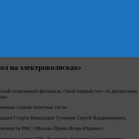
ол на электроколясках»
ийский спортивный фестиваль «Твой первый гол» по дисциплине
ика»
венным словом почетные гости:
рации Спорта Инвалидов Гутников Сергей Владимирович.
тственности РФС г.Москва Принь Игорь Юрьевич.
птивного спорта СПб» Кузнецова Евгения Александровна.