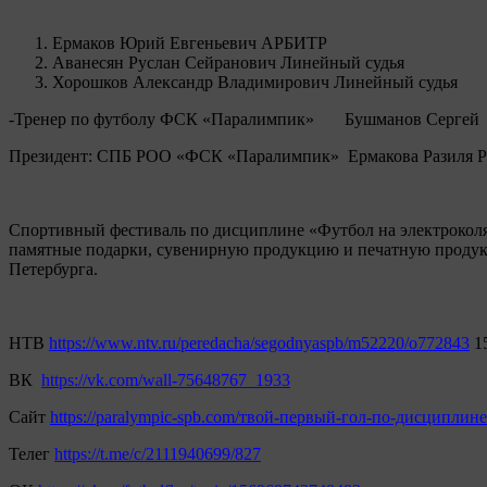
Ермаков Юрий Евгеньевич АРБИТР
Аванесян Руслан Сейранович Линейный судья
Хорошков Александр Владимирович Линейный судья
-Тренер по футболу ФСК «Паралимпик» Бушманов Сергей
Президент: СПБ РОО «ФСК «Паралимпик» Ермакова Разиля 
Спортивный фестиваль по дисциплине «Футбол на электроколяс
памятные подарки, сувенирную продукцию и печатную продук
Петербурга.
НТВ
https://www.ntv.ru/peredacha/segodnyaspb/m52220/o772843
1
ВК
https://vk.com/wall-75648767_1933
Сайт
https://paralympic-spb.com/твой-первый-гол-по-дисциплине
Телег
https://t.me/c/2111940699/827