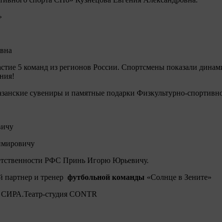
»
вна
астие 5 команд из регионов России. Спортсмены показали динам
ния!
занские сувениры и памятные подарки Физкультурно-спортивн
вичу
имировичу
ветственности РФС Принь Игорю Юрьевичу.
й партнер и тренер
футбольной команды
«Солнце в Зените»
се СИРА.Театр-студия CONTR