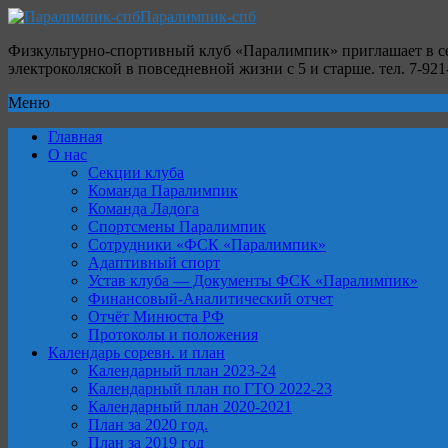
Паралимпик-спб
Физкультурно-спортивный клуб «Паралимпик» приглашает в се
электроколяской в повседневной жизни с 5 и старше. тел. 7-921-7
Меню
Главная
О нас
Секции клуба
Команда Паралимпик
Команда Ладога
Спортсмены Паралимпик
Сотрудники «ФСК «Паралимпик»
Адаптивный спорт
Устав клуба — Документы ФСК «Паралимпик»
Финансовый-Аналитический отчет
Отчёт Минюста РФ
Протоколы и положения
Календарь соревн. и план
Календарный план 2023-24
Календарный план по ГТО 2022-23
Календарный план 2020-2021
План за 2020 год.
План за 2019 год