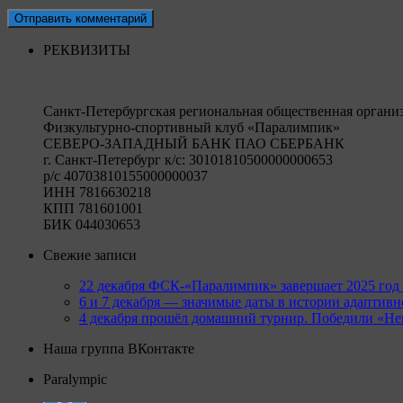
РЕКВИЗИТЫ
Санкт-Петербургская региональная общественная органи
Физкультурно-спортивный клуб «Паралимпик»
СЕВЕРО-ЗАПАДНЫЙ БАНК ПАО СБЕРБАНК
г. Санкт-Петербург к/c: 30101810500000000653
р/c 40703810155000000037
ИНН 7816630218
КПП 781601001
БИК 044030653
Свежие записи
22 декабря ФСК-«Паралимпик» завершает 2025 год 
6 и 7 декабря — значимые даты в истории адаптивн
4 декабря прошёл домашний турнир. Победили «Нев
Наша группа ВКонтакте
Paralympic