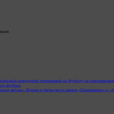
зация
победной новогодней тренировкой по Футболу на электроколяск
ого футбола
ские звёзды». Второе и третье места заняли «Паралимпик» и «А