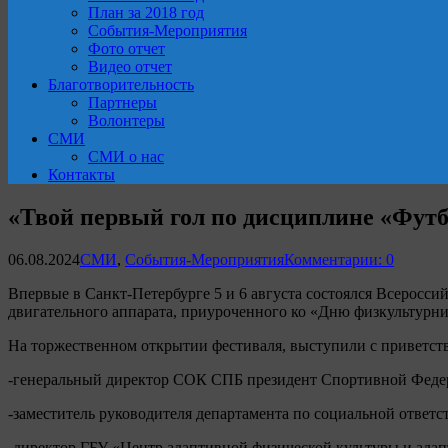
План за 2018 год
События-Мероприятия
Фото отчет
Видео отчет
Благотворительность
Партнеры
Волонтеры
СМИ
СМИ о нас
Контакты
«Твой первый гол по дисциплине «Футб
06.08.2024
СМИ
,
События-Мероприятия
Комментарии: 0
Впервые в Санкт-Петербурге 5 и 6 августа состоялся Всеросс
двигательного аппарата, приуроченного ко «Дню физкультурн
На торжественном открытии фестиваля, выступили с приветст
-генеральный директор СОК СПБ президент Спортивной Феде
-заместитель руководителя департамента по социальной отве
-директор ГБУ «Центр адаптивной физической культуры и ада