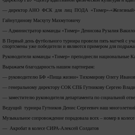
— директор АНО ФСК для лиц ПОДА «Тимер»-«Железный
Гайнутдинову Масхуту Махмутовичу
— Администратор команды «Тимер» Денисова Рузалия Вакило
В Первый день футбольного турнира провели пять матчей с уч
спортсмены уже победители и являются примером для подража
Руководители команды «Тимер» преподнесли национальные Ка
Выражаем благодарность нашим партнерам:
— руководителю БФ «Пища жизни» Тихомирову Олегу Ивано
— генеральному директору СОК СПБ Гутникову Сергею Влад
— заместителю руководителя департамента по социальной от
Ведущий турнира Гутников Денис Сергеевич наш многолетни
Музыкальное сопровождение порадовала всех – номер в коле
— Акробат в колесе СИРА-Алексей Солдатов