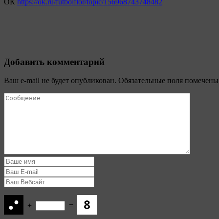
ОК
https://ok.ru/futbolflor/topic/156968743748482
Добавить комментарий
Ваш e-mail не будет опубликован.
Обязательные поля помечен
+
=