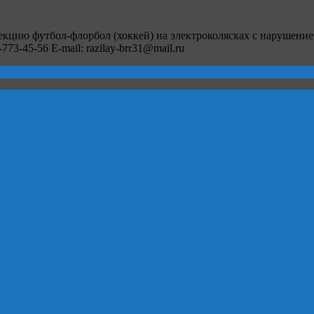
кцию футбол-флорбол (хоккей) на электроколясках с нарушение
73-45-56 E-mail: razilay-brr31@mail.ru