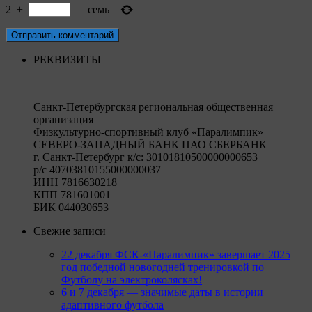
2
+
=
семь
РЕКВИЗИТЫ
Санкт-Петербургская региональная общественная
организация
Физкультурно-спортивный клуб «Паралимпик»
СЕВЕРО-ЗАПАДНЫЙ БАНК ПАО СБЕРБАНК
г. Санкт-Петербург к/c: 30101810500000000653
р/c 40703810155000000037
ИНН 7816630218
КПП 781601001
БИК 044030653
Свежие записи
22 декабря ФСК-«Паралимпик» завершает 2025
год победной новогодней тренировкой по
Футболу на электроколясках!
6 и 7 декабря — значимые даты в истории
адаптивного футбола