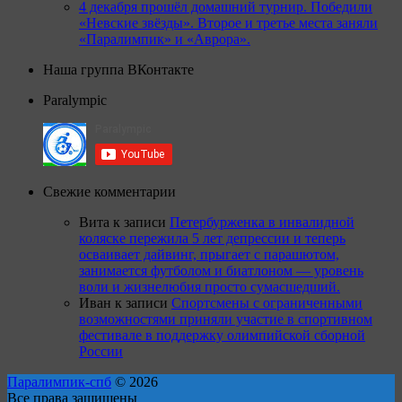
4 декабря прошёл домашний турнир. Победили
«Невские звёзды». Второе и третье места заняли
«Паралимпик» и «Аврора».
Наша группа ВКонтакте
Paralympic
Свежие комментарии
Вита
к записи
Петербурженка в инвалидной
коляске пережила 5 лет депрессии и теперь
осваивает дайвинг, прыгает с парашютом,
занимается футболом и биатлоном — уровень
воли и жизнелюбия просто сумасшедший.
Иван
к записи
Спортсмены с ограниченными
возможностями приняли участие в спортивном
фестивале в поддержку олимпийской сборной
России
Паралимпик-спб
© 2026
Все права защищены