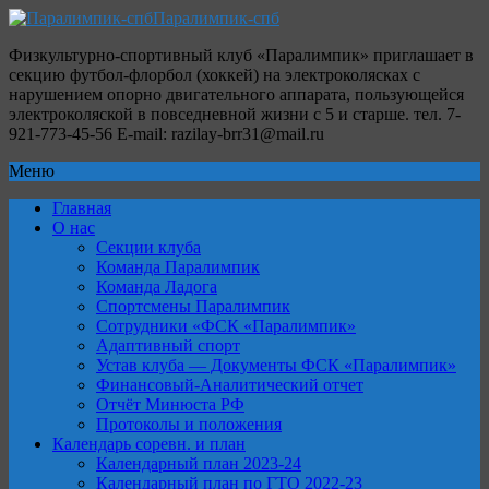
Паралимпик-спб
Физкультурно-спортивный клуб «Паралимпик» приглашает в
секцию футбол-флорбол (хоккей) на электроколясках с
нарушением опорно двигательного аппарата, пользующейся
электроколяской в повседневной жизни с 5 и старше. тел. 7-
921-773-45-56 E-mail: razilay-brr31@mail.ru
Меню
Главная
О нас
Секции клуба
Команда Паралимпик
Команда Ладога
Спортсмены Паралимпик
Сотрудники «ФСК «Паралимпик»
Адаптивный спорт
Устав клуба — Документы ФСК «Паралимпик»
Финансовый-Аналитический отчет
Отчёт Минюста РФ
Протоколы и положения
Календарь соревн. и план
Календарный план 2023-24
Календарный план по ГТО 2022-23