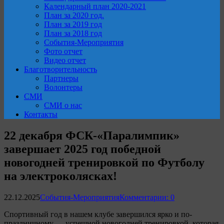
Календарный план 2020-2021
План за 2020 год.
План за 2019 год
План за 2018 год
События-Мероприятия
Фото отчет
Видео отчет
Благотворительность
Партнеры
Волонтеры
СМИ
СМИ о нас
Контакты
22 декабря ФСК-«Паралимпик»
завершает 2025 год победной
новогодней тренировкой по Футболу
на электроколясках!
22.12.2025
События-Мероприятия
Комментарии: 0
Спортивный год в нашем клубе завершился ярко и по-
праздничному — успешной новогодней тренировкой, которая